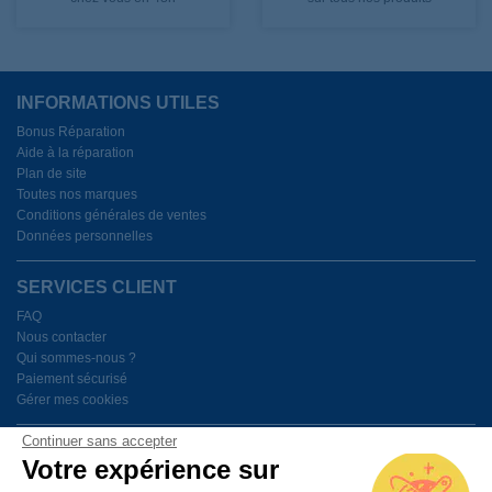
INFORMATIONS UTILES
Bonus Réparation
Aide à la réparation
Plan de site
Toutes nos marques
Conditions générales de ventes
Données personnelles
SERVICES CLIENT
FAQ
Nous contacter
Qui sommes-nous ?
Paiement sécurisé
Gérer mes cookies
Continuer sans accepter
BESOIN D'AIDE ?
Votre expérience sur