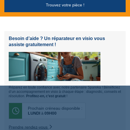
Trouvez votre pièce !
Besoin d’aide ? Un réparateur en visio vous
assiste gratuitement !
Réparez en toute confiance avec notre partenaire Spareka ! Bénéficiez
d’un accompagnement en visio à chaque étape : diagnostic, conseils et
résolution.
Profitez-en, c’est gratuit
!
Prochain créneau disponible :
LUNDI
à
09H00
Prendre rendez-vous