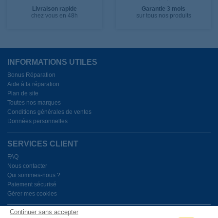
Livraison rapide
Garantie 3 mois
chez vous en 48h
sur tous nos produits
INFORMATIONS UTILES
Bonus Réparation
Aide à la réparation
Plan de site
Toutes nos marques
Conditions générales de ventes
Données personnelles
SERVICES CLIENT
FAQ
Nous contacter
Qui sommes-nous ?
Paiement sécurisé
Gérer mes cookies
Continuer sans accepter
BESOIN D'AIDE ?