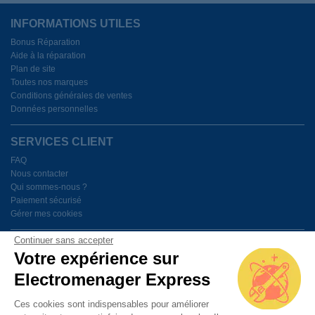
INFORMATIONS UTILES
Bonus Réparation
Aide à la réparation
Plan de site
Toutes nos marques
Conditions générales de ventes
Données personnelles
SERVICES CLIENT
FAQ
Nous contacter
Qui sommes-nous ?
Paiement sécurisé
Gérer mes cookies
Continuer sans accepter
BESOIN D'AIDE ?
Votre expérience sur
Electromenager Express
Du lundi au vendredi de 9h à 18h
Ces cookies sont indispensables pour améliorer