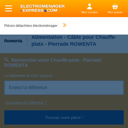
Mon compte
Mon panier
Pièces détachées électroménager
Alimentation - Câble pour Chauffe-
plats - Pierrade ROWENTA
Rechercher votre Chauffe-plats - Pierrade
ROWENTA
La
référence
de votre appareil
Où trouver ma référence ?
Trouvez votre pièce !