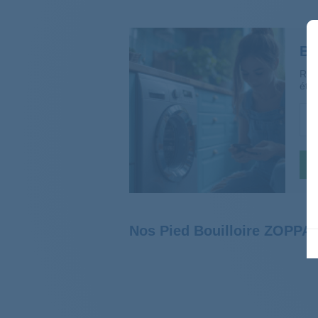
Be
Rép
étap
Nos Pied Bouilloire ZOPPAS