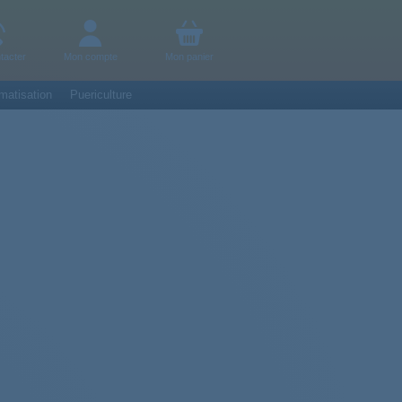
tacter
Mon compte
Mon panier
matisation
Puericulture