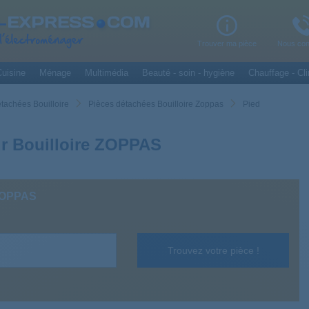
Trouver ma pièce
Nous con
uisine
Ménage
Multimédia
Beauté - soin - hygiène
Chauffage - Cli
tachées Bouilloire
Pièces détachées Bouilloire Zoppas
Pied
r Bouilloire ZOPPAS
 ZOPPAS
Trouvez votre pièce !