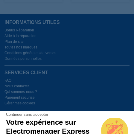
INFORMATIONS UTILES
Bonus Réparation
Aide à la réparation
Plan de site
Toutes nos marques
Conditions générales de ventes
Données personnelles
SERVICES CLIENT
FAQ
Nous contacter
Qui sommes-nous ?
Paiement sécurisé
Gérer mes cookies
Continuer sans accepter
BESOIN D'AIDE ?
Votre expérience sur
Electromenager Express