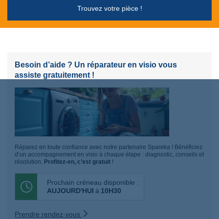
Trouvez votre pièce !
Besoin d’aide ? Un réparateur en visio vous
assiste gratuitement !
Réparez en toute confiance avec notre partenaire Spareka ! Bénéficiez
d’un accompagnement en visio à chaque étape : diagnostic, conseils et
résolution.
Profitez-en, c’est gratuit
!
Prochain créneau disponible :
AUJOURD'HUI
à
10H30
Prendre rendez-vous