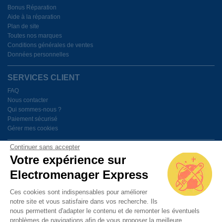
Bonus Réparation
Aide à la réparation
Plan de site
Toutes nos marques
Conditions générales de ventes
Données personnelles
SERVICES CLIENT
FAQ
Nous contacter
Qui sommes-nous ?
Paiement sécurisé
Gérer mes cookies
Continuer sans accepter
BESOIN D'AIDE ?
Votre expérience sur
Electromenager Express
Du lundi au vendredi de 9h à 18h
Ces cookies sont indispensables pour améliorer
notre site et vous satisfaire dans vos recherche. Ils
PAIEMENT SÉCURISÉ
nous permettent d'adapter le contenu et de remonter les éventuels
problèmes de navigations afin de vous proposer la meilleure