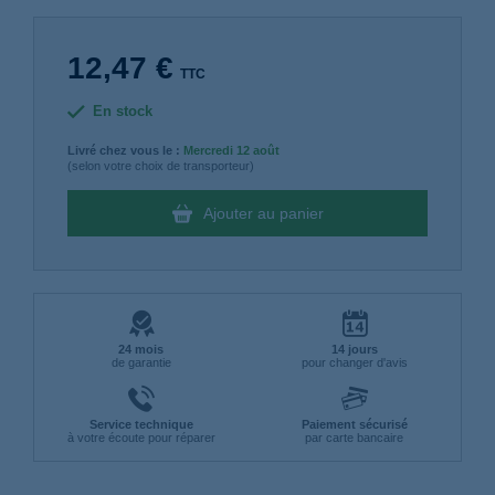
12,47 €
TTC
En stock
Livré chez vous le :
Mercredi
12 août
(selon votre choix de transporteur)
Ajouter au panier
24 mois
14 jours
de garantie
pour changer d'avis
Service technique
Paiement sécurisé
à votre écoute pour réparer
par carte bancaire